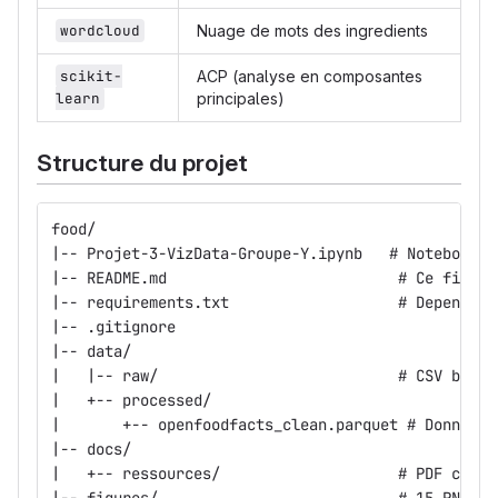
wordcloud
Nuage de mots des ingredients
scikit-
ACP (analyse en composantes
learn
principales)
Structure du projet
food/
|-- Projet-3-VizData-Groupe-Y.ipynb   # Notebook f
|-- README.md                          # Ce fichie
|-- requirements.txt                   # Dependanc
|-- .gitignore
|-- data/
|   |-- raw/                           # CSV brut 
|   +-- processed/
|       +-- openfoodfacts_clean.parquet # Donnees 
|-- docs/
|   +-- ressources/                    # PDF consi