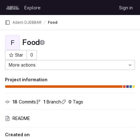
Skip to content
Explore
Sign in
GitLab
Adem DJEBBAR
Food
Food
F
Star
0
Project ID: 3298
More actions
Project information
18
 Commits
1
 Branch
0
 Tags
README
Created on