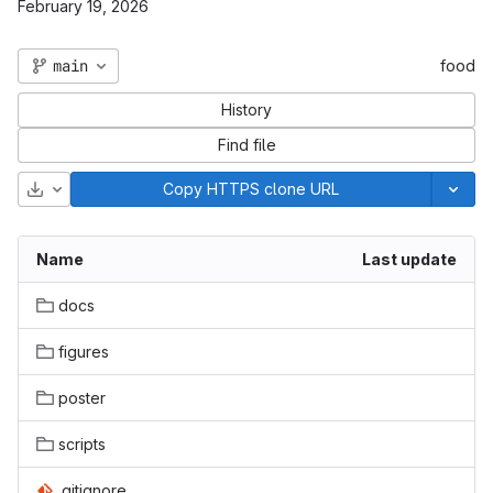
February 19, 2026
main
food
History
Find file
Download
Copy HTTPS clone URL
Name
Last update
docs
figures
poster
scripts
.gitignore