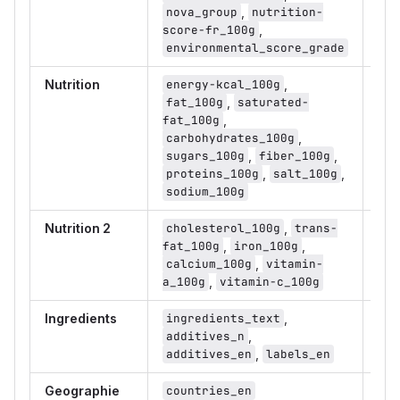
nova_group
,
nutrition-
75
score-fr_100g
,
environmental_score_grade
Nutrition
energy-kcal_100g
,
76%
fat_100g
,
saturated-
71%
fat_100g
,
72%
carbohydrates_100g
,
77%
sugars_100g
,
fiber_100g
,
67
proteins_100g
,
salt_100g
,
sodium_100g
Nutrition 2
cholesterol_100g
,
trans-
12%
fat_100g
,
iron_100g
,
11%
calcium_100g
,
vitamin-
a_100g
,
vitamin-c_100g
Ingredients
ingredients_text
,
30%
additives_n
,
16%
additives_en
,
labels_en
Geographie
countries_en
99