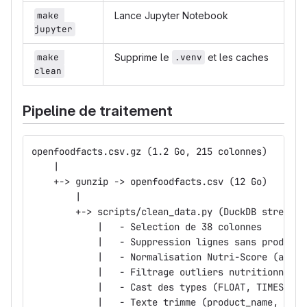
make 
Lance Jupyter Notebook
jupyter
make 
Supprime le
.venv
et les caches
clean
Pipeline de traitement
openfoodfacts.csv.gz (1.2 Go, 215 colonnes)
    |
    +-> gunzip -> openfoodfacts.csv (12 Go)
        |
        +-> scripts/clean_data.py (DuckDB streamin
            |   - Selection de 38 colonnes
            |   - Suppression lignes sans product_
            |   - Normalisation Nutri-Score (a-e),
            |   - Filtrage outliers nutritionnels
            |   - Cast des types (FLOAT, TIMESTAMP
            |   - Texte trimme (product_name, bran