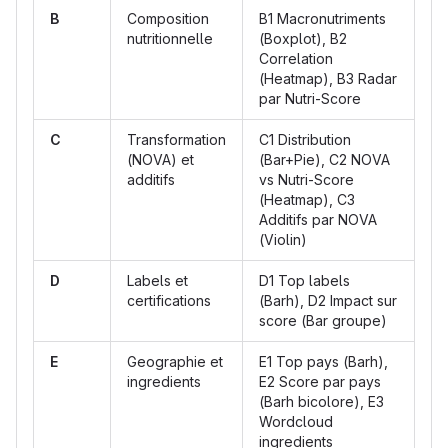
B
Composition
B1 Macronutriments
nutritionnelle
(Boxplot), B2
Correlation
(Heatmap), B3 Radar
par Nutri-Score
C
Transformation
C1 Distribution
(NOVA) et
(Bar+Pie), C2 NOVA
additifs
vs Nutri-Score
(Heatmap), C3
Additifs par NOVA
(Violin)
D
Labels et
D1 Top labels
certifications
(Barh), D2 Impact sur
score (Bar groupe)
E
Geographie et
E1 Top pays (Barh),
ingredients
E2 Score par pays
(Barh bicolore), E3
Wordcloud
ingredients