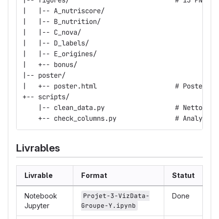
|-- figures/                           # 15 PNG ge
|   |-- A_nutriscore/
|   |-- B_nutrition/
|   |-- C_nova/
|   |-- D_labels/
|   |-- E_origines/
|   +-- bonus/
|-- poster/
|   +-- poster.html                    # Poster sc
+-- scripts/
    |-- clean_data.py                  # Nettoyage
    +-- check_columns.py               # Analyse t
Livrables
Livrable
Format
Statut
Notebook
Projet-3-VizData-
Done
Jupyter
Groupe-Y.ipynb