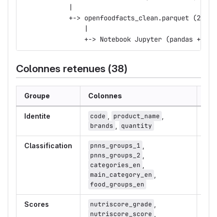
            |
            +-> openfoodfacts_clean.parquet (291 M
                |
                +-> Notebook Jupyter (pandas + vis
Colonnes retenues (38)
Groupe
Colonnes
Re
Identite
code
,
product_name
,
100
brands
,
quantity
66
Classification
pnns_groups_1
,
99.
pnns_groups_2
,
99.
categories_en
,
43
main_category_en
,
food_groups_en
Scores
nutriscore_grade
,
33%
nutriscore_score
,
27%