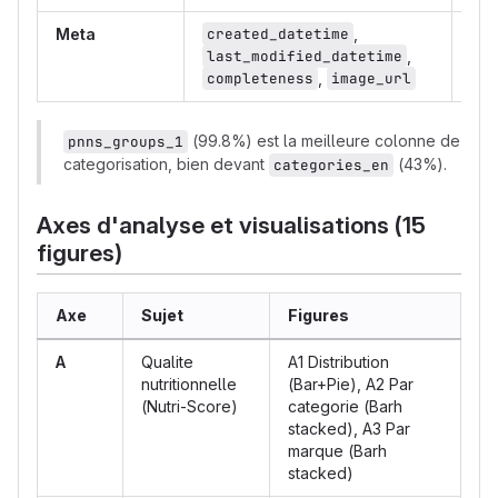
Meta
created_datetime
,
100
last_modified_datetime
,
100
completeness
,
image_url
(99.8%) est la meilleure colonne de
pnns_groups_1
categorisation, bien devant
(43%).
categories_en
Axes d'analyse et visualisations (15
figures)
Axe
Sujet
Figures
A
Qualite
A1 Distribution
nutritionnelle
(Bar+Pie), A2 Par
(Nutri-Score)
categorie (Barh
stacked), A3 Par
marque (Barh
stacked)