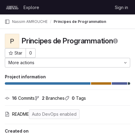
Skip to content
Explore
Sign in
GitLab
Nassim AMROUCHE
Principes de Programmation
Principes de Programmation
P
Star
0
Project ID: 3253
More actions
Project information
16
 Commits
2
 Branches
0
 Tags
README
Auto DevOps enabled
Created on