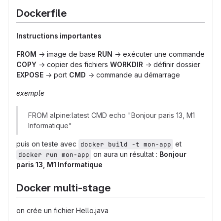
Dockerfile
Instructions importantes
FROM
→ image de base
RUN
→ exécuter une commande
COPY
→ copier des fichiers
WORKDIR
→ définir dossier
EXPOSE
→ port
CMD
→ commande au démarrage
exemple
FROM alpine:latest CMD echo "Bonjour paris 13, M1
Informatique"
puis on teste avec
et
docker build -t mon-app
on aura un résultat :
Bonjour
docker run mon-app
paris 13, M1 Informatique
Docker multi-stage
on crée un fichier Hello.java