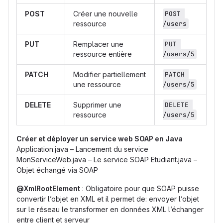
POST
Créer une nouvelle
POST 
ressource
/users
PUT
Remplacer une
PUT 
ressource entière
/users/5
PATCH
Modifier partiellement
PATCH 
une ressource
/users/5
DELETE
Supprimer une
DELETE 
ressource
/users/5
Créer et déployer un service web SOAP en Java
Application.java – Lancement du service
MonServiceWeb.java – Le service SOAP Etudiant.java –
Objet échangé via SOAP
@XmlRootElement
: Obligatoire pour que SOAP puisse
convertir l’objet en XML et il permet de: envoyer l’objet
sur le réseau le transformer en données XML l’échanger
entre client et serveur