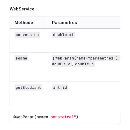
WebService
Méthode
Paramètres
conversion
double mt
somme
@WebParam(name="parametre1") 
double a
,
double b
getEtudiant
int id
@WebParam
(
name
=
"parametre1"
)