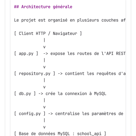
## Architecture générale
Le projet est organisé en plusieurs couches afin d
[ Client HTTP / Navigateur ]
            |
            v
[ app.py ]  -> expose les routes de l'API REST
            |
            v
[ repository.py ] -> contient les requêtes d'accès
            |
            v
[ db.py ] -> crée la connexion à MySQL
            |
            v
[ config.py ] -> centralise les paramètres de conn
            |
            v
[ Base de données MySQL : school_api ]