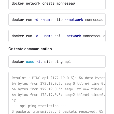
docker network create monreseau
docker run 
-d
--name
 site 
--network
 monreseau ngin
docker run 
-d
--name
 api 
--network
 monreseau alpin
On
teste communication
docker 
exec
-it
 site ping api
Résulat : PING api (172.19.0.3): 56 data bytes
64 bytes from 172.19.0.3: seq=0 ttl=64 time=0.162 
64 bytes from 172.19.0.3: seq=1 ttl=64 time=0.141 
64 bytes from 172.19.0.3: seq=2 ttl=64 time=0.164 
^C
--- api ping statistics ---
3 packets transmitted, 3 packets received, 0% pack