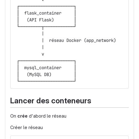
 ┌──────────────────────┐
 │  flask_container     │
 │   (API Flask)        │
 └─────────┬────────────┘
           |
           |  réseau Docker (app_network)
           |
           v
 ┌──────────────────────┐
 │  mysql_container     │
 │   (MySQL DB)         │
 └──────────────────────┘
Lancer des conteneurs
On
crée
d'abord le réseau
Créer le réseau