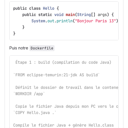
public
class
Hello
{
public
static
void
main
(
String
[]
args
)
{
System
.
out
.
println
(
"Bonjour Paris 13"
);
}
}
Puis notre
Dockerfile
 Étape 1 : build (compilation du code Java)
`FROM eclipse-temurin:21-jdk AS build`
 Définit le dossier de travail dans le conteneur
`WORKDIR /app`
 Copie le fichier Java depuis mon PC vers le conte
`COPY Hello.java .`
Compile le fichier Java → génère Hello.class