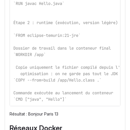
`RUN javac Hello.java`
Étape 2 : runtime (exécution, version légère)
`FROM eclipse-temurin:21-jre`
Dossier de travail dans le conteneur final
`WORKDIR /app`
 Copie uniquement le fichier compilé depuis l'étap
   optimisation : on ne garde pas tout le JDK
`COPY --from=build /app/Hello.class .`
Commande exécutée au lancement du conteneur
`CMD ["java", "Hello"]`
Résultat : Bonjour Paris 13
Réseaux Docker