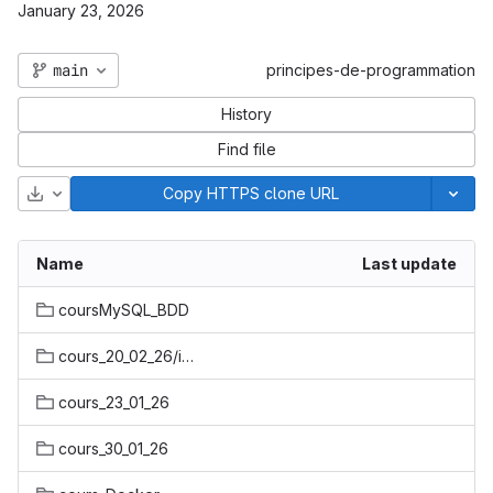
January 23, 2026
main
principes-de-programmation
History
Find file
Download
Copy HTTPS clone URL
Name
Last update
coursMySQL_BDD
cours_20_02_26/interroperabilite
cours_23_01_26
cours_30_01_26