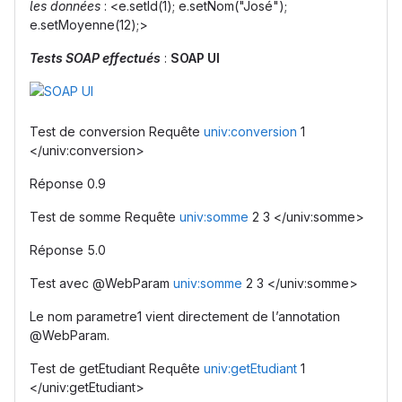
les données
: <e.setId(1); e.setNom("José");
e.setMoyenne(12);>
Tests SOAP effectués
:
SOAP UI
Test de conversion Requête
univ:conversion
1
</univ:conversion>
Réponse 0.9
Test de somme Requête
univ:somme
2 3 </univ:somme>
Réponse 5.0
Test avec @WebParam
univ:somme
2 3 </univ:somme>
Le nom parametre1 vient directement de l’annotation
@WebParam.
Test de getEtudiant Requête
univ:getEtudiant
1
</univ:getEtudiant>