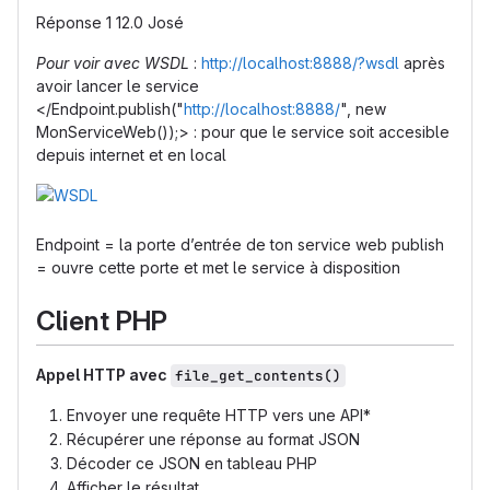
Réponse 1 12.0 José
Pour voir avec WSDL
:
http://localhost:8888/?wsdl
après
avoir lancer le service
</Endpoint.publish("
http://localhost:8888/
", new
MonServiceWeb());> : pour que le service soit accesible
depuis internet et en local
Endpoint = la porte d’entrée de ton service web publish
= ouvre cette porte et met le service à disposition
Client PHP
Appel HTTP avec
file_get_contents()
Envoyer une requête HTTP vers une API*
Récupérer une réponse au format JSON
Décoder ce JSON en tableau PHP
Afficher le résultat